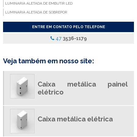
LUMINARIA ALETADA DE EMBUTIR LED
LUMINARIA ALETADA DE SOBREPOR
LUMINARIA ALETADA EMBUTIR
ENTRE EM CONTATO PELO TELEFONE
LUMINARIA ALETADA LED
47
3536-1179
LUMINARIA COM ALETAS
LUMINARIA COM ALETAS REFLETIVAS
LUMINARIA COM DIFUSOR
Veja também em nosso site:
LUMINARIA COM DIFUSOR ACRILICO
LUMINARIA COM REFLETOR
Caixa metálica painel
LUMINARIA COM REFLETOR DE ALUMINIO
elétrico
LUMINARIA COMERCIAL
LUMINARIA COMERCIAL DE EMBUTIR
LUMINARIA DE EMBUTIR
Caixa metálica elétrica
LUMINARIA DE EMBUTIR PREÇO
LUMINARIA DE LED EMPRESA
LUMINARIA DE SOBREPOR PARA LAMPADA LED