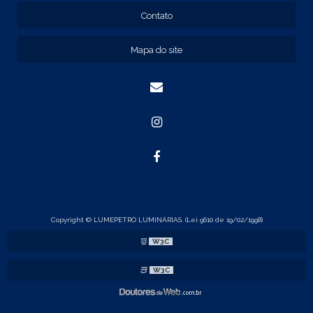
QUADRO DE COMANDO
Contato
QUADRO DE COMANDO 40X30X20
QUADRO DE COMANDO 60X40X20
Mapa do site
QUADRO DE COMANDO DE SOBREPOR
QUADRO DE COMANDO ELÉTRICO
QUADRO DE COMANDO FABRICANTE
CAIXA ELÉTRICA COM FLANGE
CAIXA ELÉTRICA DE EMBUTIR
CAIXA ELÉTRICA DE SOBREPOR
CAIXA METÁLICA COM FLANGE
CALHA DIN
Copyright © LUMEPETRO LUMINÁRIAS. (Lei 9610 de 19/02/1998)
CALHA DIN ALUMÍNIO
W3C
CALHA DIN GALVANIZADA
DISTRIBUIDOR SOQUETE
W3C
FABRICANTE TRILHO DIN
LUMINARIA ALETADA PRETA