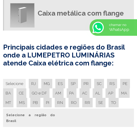
LUMINARIA EMBUTIR COM ALETAS
Caixa metálica com flange
LUMINARIA HERMETICA
chamar no
LUMINARIA HERMETICA 2X18
WhatsApp
LUMINARIA HERMETICA IP 65
LUMINÁRIA HERMÉTICA IP65
Principais cidades e regiões do Brasil
LUMINARIA HERMETICA PRECO
onde a LUMEPETRO LUMINÁRIAS
atende Caixa elétrica com flange:
LUMINARIA IP65
LUMINARIA LED FABRICA
LUMINARIA LED FABRICANTE
Selecione
RJ
MG
ES
SP
PR
SC
RS
PE
LUMINARIA SIMPLES
BA
CE
GO e DF
AM
PA
AC
AL
AP
MA
LUMINARIA SIMPLES PREÇO
MT
MS
PB
PI
RN
RO
RR
SE
TO
LUMINARIA SOBREPOR COM ALETAS
LUMINARIA TUBULAR ALETADA
Selecione a região do
Brasil
LUMINÁRIAS COM ALETAS DE ALUMÍNIO
PAINEL DE LED RETANGULAR DE EMBUTIR