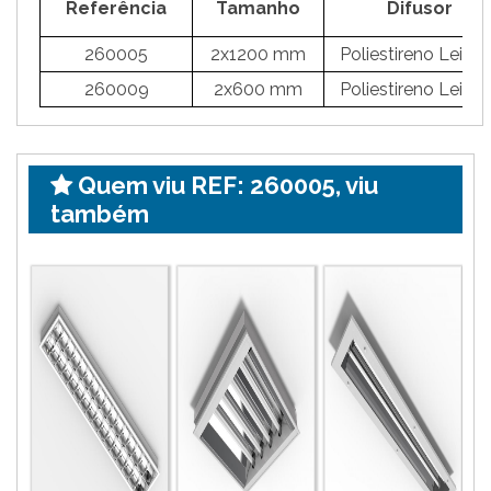
Referência
Tamanho
Difusor
260005
2x1200 mm
Poliestireno Leito
260009
2x600 mm
Poliestireno Leito
Quem viu REF: 260005, viu
também