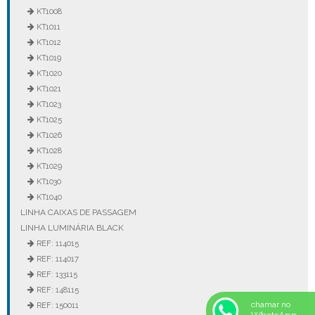
KT1008
KT1011
KT1012
KT1019
KT1020
KT1021
KT1023
KT1025
KT1026
KT1028
KT1029
KT1030
KT1040
LINHA CAIXAS DE PASSAGEM
LINHA LUMINÁRIA BLACK
REF: 114015
REF: 114017
REF: 133115
REF: 148115
chamar no
REF: 150011
WhatsApp