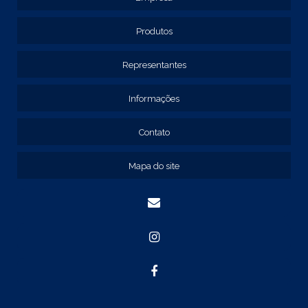
REF: 129115
REF: 129117
Produtos
REF: 129127
REF: 129137
Representantes
REF: 131205
REF: 131211
Informações
REF: 134103
REF: 134105
Contato
REF: 134107
REF: 134127
Mapa do site
REF: 134137
REF: 134197
REF: 136105
REF: 138105
REF: 140105
REF: 140106
REF: 147108
REF: 153105
REF: 153106
REF: 154105