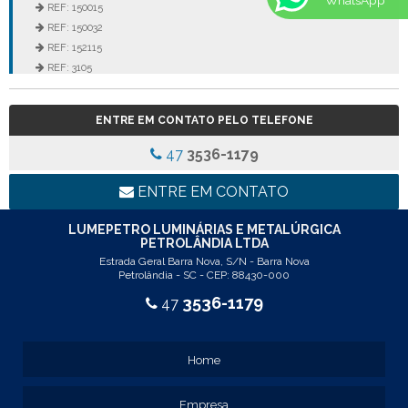
REF: 150015
REF: 150032
REF: 152115
REF: 3105
REF: 3106
REF: 5105
ENTRE EM CONTATO PELO TELEFONE
REF: 5145
REF: 77017
47
3536-1179
REF: 94117
LINHA LUMINÁRIA COMERCIAL DE EMBUTIR
ENTRE EM CONTATO
REF: 102005
REF: 103005
LUMEPETRO LUMINÁRIAS E METALÚRGICA
PETROLÂNDIA LTDA
REF: 103055
Estrada Geral Barra Nova, S/N - Barra Nova
REF: 105015
Petrolândia - SC - CEP: 88430-000
REF: 105017
3536-1179
47
REF: 105105
REF: 105107
REF: 117205
Home
REF: 119105
REF: 129105
Empresa
REF: 129107