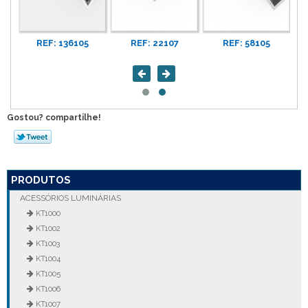
REF: 136105
REF: 22107
REF: 58105
Gostou? compartilhe!
PRODUTOS
ACESSÓRIOS LUMINÁRIAS
KT1000
KT1002
KT1003
KT1004
KT1005
KT1006
KT1007