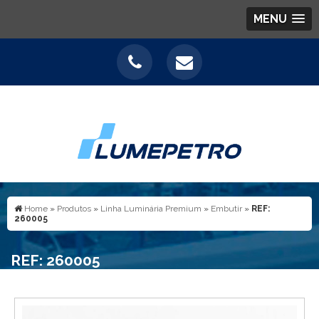
MENU
Home
»
Produtos
»
Linha Luminária Premium
»
Embutir
»
REF:
260005
REF: 260005