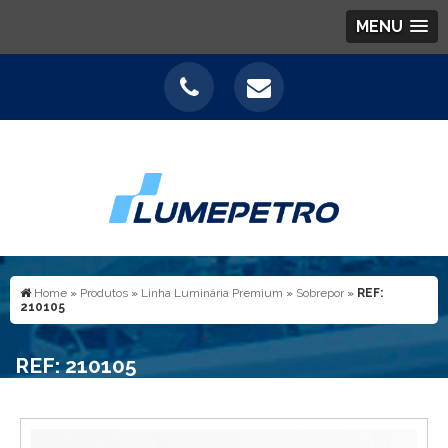
MENU
Home
»
Produtos
»
Linha Luminária Premium
»
Sobrepor
»
REF:
210105
REF: 210105