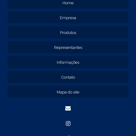
Home
REF: 119105
REF: 129105
Empresa
REF: 129107
REF: 129115
REF: 129117
Produtos
REF: 129127
REF: 129137
Representantes
REF: 131205
REF: 131211
Informações
REF: 134103
REF: 134105
Contato
REF: 134107
REF: 134127
Mapa do site
REF: 134137
REF: 134197
REF: 136105
REF: 138105
REF: 140105
REF: 140106
REF: 147108