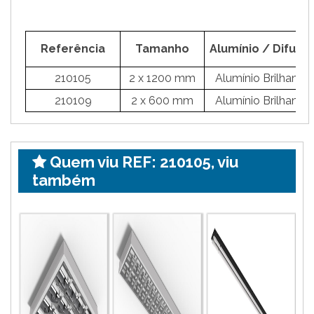
Referência
Tamanho
Alumínio / Difuso
210105
2 x 1200 mm
Alumínio Brilhante
210109
2 x 600 mm
Alumínio Brilhante
Quem viu REF: 210105, viu
também