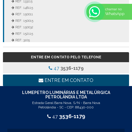
REF: 133115
REF: 148115
chamar no
WhatsApp
REF: 150011
REF: 150015
REF: 150032
REF: 152115
REF: 3105
REF: 3106
REF: 5105
ENTRE EM CONTATO PELO TELEFONE
REF: 5145
REF: 77017
47
3536-1179
REF: 94117
LINHA LUMINÁRIA COMERCIAL DE EMBUTIR
ENTRE EM CONTATO
REF: 102005
REF: 103005
LUMEPETRO LUMINÁRIAS E METALÚRGICA
PETROLÂNDIA LTDA
REF: 103055
Estrada Geral Barra Nova, S/N - Barra Nova
REF: 105015
Petrolândia - SC - CEP: 88430-000
REF: 105017
3536-1179
47
REF: 105105
REF: 105107
REF: 117205