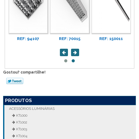
REF: 94107
REF: 70015
REF: 150011
Gostou? compartilhe!
PRODUTOS
ACESSÓRIOS LUMINÁRIAS
KT1000
KT1002
KT1003
KT1004