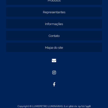
REF: 129117
Produtos
REF: 129127
REF: 129137
Representantes
REF: 131205
REF: 131211
Informações
REF: 134103
REF: 134105
Contato
REF: 134107
REF: 134127
Mapa do site
REF: 134137
REF: 134197
REF: 136105
REF: 138105
REF: 140105
REF: 140106
REF: 147108
REF: 153105
REF: 153106
REF: 154105
REF: 158105
REF: 160105
Copyright © LUMEPETRO LUMINÁRIAS. (Lei 9610 de 19/02/1998)