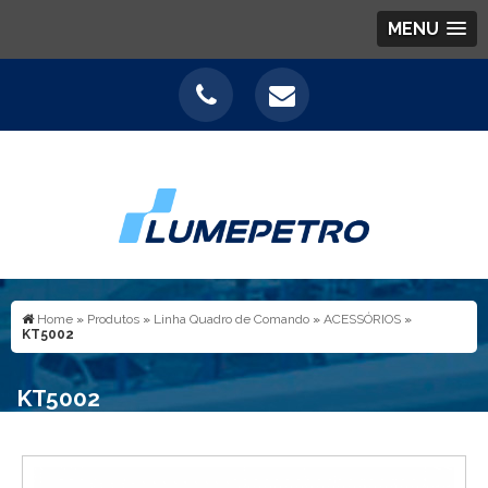
MENU
Home
»
Produtos
»
Linha Quadro de Comando
»
ACESSÓRIOS
»
KT5002
KT5002