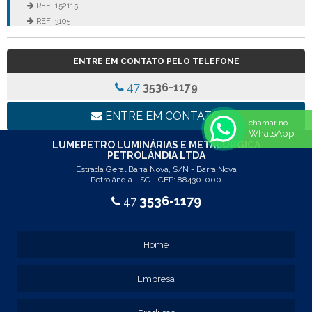
REF: 152115
REF: 3105
REF: 3106
REF: 5105
ENTRE EM CONTATO PELO TELEFONE
REF: 5145
REF: 77017
47
3536-1179
REF: 94117
LINHA LUMINÁRIA COMERCIAL DE EMBUTIR
ENTRE EM CONTATO
chamar no
REF: 102005
WhatsApp
REF: 103005
LUMEPETRO LUMINÁRIAS E METALÚRGICA
PETROLÂNDIA LTDA
REF: 103055
Estrada Geral Barra Nova, S/N - Barra Nova
REF: 105015
Petrolândia - SC - CEP: 88430-000
REF: 105017
3536-1179
47
REF: 105105
REF: 105107
REF: 117205
Home
REF: 119105
REF: 129105
Empresa
REF: 129107
REF: 129115