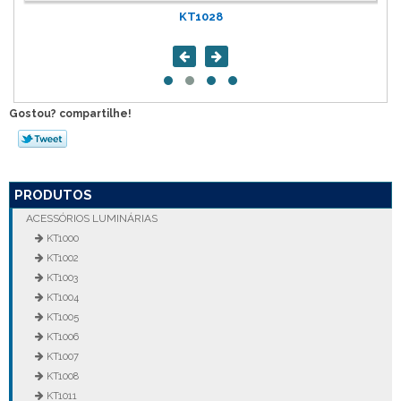
KT1028
Gostou? compartilhe!
PRODUTOS
ACESSÓRIOS LUMINÁRIAS
KT1000
KT1002
KT1003
KT1004
KT1005
KT1006
KT1007
KT1008
KT1011