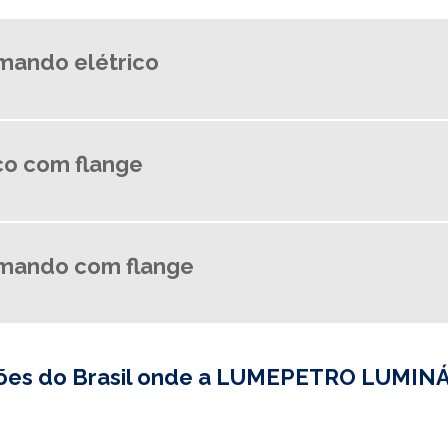
mando elétrico
co com flange
mando com flange
egiões do Brasil onde a LUMEPETRO LUMI