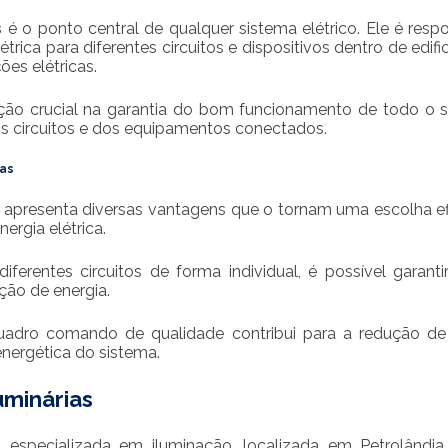
s
é o ponto central de qualquer sistema elétrico. Ele é resp
elétrica para diferentes circuitos e dispositivos dentro de edif
ões elétricas.
ão crucial na garantia do bom funcionamento de todo o 
os circuitos e dos equipamentos conectados.
as
apresenta diversas vantagens que o tornam uma escolha ef
ergia elétrica.
iferentes circuitos de forma individual, é possível garanti
ição de energia.
uadro comando de qualidade contribui para a redução de
energética do sistema.
minárias
especializada em iluminação, localizada em Petrolândia