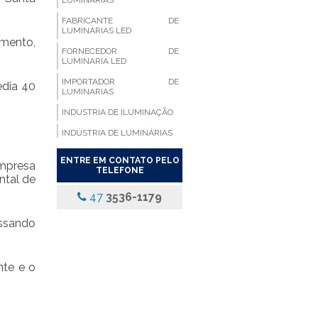
LUMINÁRIAS
FABRICANTE DE
LUMINÁRIAS LED
imento,
FORNECEDOR DE
LUMINARIA LED
IMPORTADOR DE
édia 40
LUMINARIAS
INDUSTRIA DE ILUMINAÇÃO
INDÚSTRIA DE LUMINÁRIAS
LUMINARIA ALETADA
ENTRE EM CONTATO PELO
empresa
TELEFONE
LUMINARIA ALETADA 2X18
ntal de
LED
47
3536-1179
LUMINARIA ALETADA
COMPACTA
assando
LUMINARIA ALETADA DE
EMBUTIR LED
nte e o
LUMINARIA ALETADA DE
SOBREPOR
LUMINARIA ALETADA
EMBUTIR