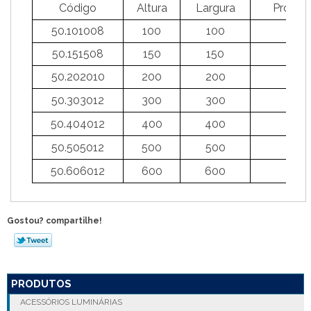
Código
Altura
Largura
Profun
50.101008
100
100
8
50.151508
150
150
8
50.202010
200
200
10
50.303012
300
300
12
50.404012
400
400
12
50.505012
500
500
12
50.606012
600
600
12
Gostou? compartilhe!
PRODUTOS
ACESSÓRIOS LUMINÁRIAS