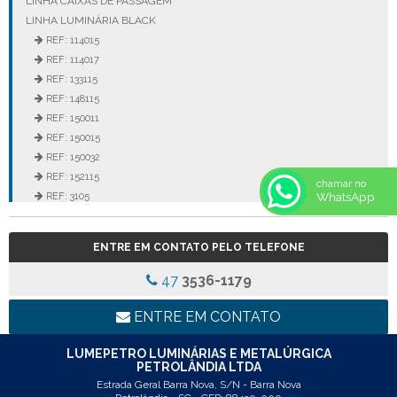
LINHA CAIXAS DE PASSAGEM
LINHA LUMINÁRIA BLACK
REF: 114015
REF: 114017
REF: 133115
REF: 148115
REF: 150011
REF: 150015
REF: 150032
REF: 152115
chamar no
WhatsApp
REF: 3105
REF: 3106
REF: 5105
ENTRE EM CONTATO PELO TELEFONE
REF: 5145
REF: 77017
47
3536-1179
REF: 94117
LINHA LUMINÁRIA COMERCIAL DE EMBUTIR
ENTRE EM CONTATO
REF: 102005
REF: 103005
LUMEPETRO LUMINÁRIAS E METALÚRGICA
PETROLÂNDIA LTDA
REF: 103055
Estrada Geral Barra Nova, S/N - Barra Nova
REF: 105015