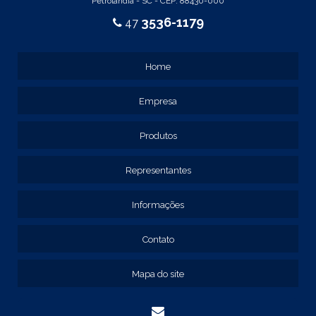
Petrolândia - SC - CEP: 88430-000
REF: 105017
3536-1179
47
REF: 105105
REF: 105107
REF: 117205
Home
REF: 119105
REF: 129105
Empresa
REF: 129107
REF: 129115
REF: 129117
Produtos
REF: 129127
REF: 129137
Representantes
REF: 131205
REF: 131211
Informações
REF: 134103
REF: 134105
Contato
REF: 134107
REF: 134127
Mapa do site
REF: 134137
REF: 134197
REF: 136105