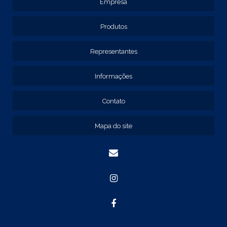
Empresa
EMPRESAS DE PAINEL ELÉTRICO
FORNECEDOR DE PAINEL ELÉTRICO
Produtos
PAINEL ELÉTRICO
PAINEL ELÉTRICO DE BAIXA TENSÃO
Representantes
PAINEL METÁLICO ELÉTRICO
Informações
QUADRO DE COMANDO
QUADRO DE COMANDO 40X30X20
Contato
QUADRO DE COMANDO 60X40X20
QUADRO DE COMANDO DE SOBREPOR
Mapa do site
QUADRO DE COMANDO ELÉTRICO
QUADRO DE COMANDO FABRICANTE
CAIXA ELÉTRICA COM FLANGE
CAIXA ELÉTRICA DE EMBUTIR
CAIXA ELÉTRICA DE SOBREPOR
CAIXA METÁLICA COM FLANGE
CALHA DIN