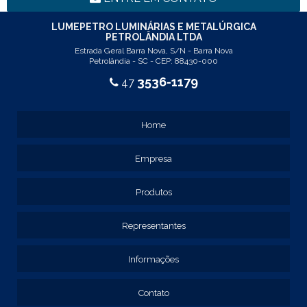
REF: 102005
REF: 103005
LUMEPETRO LUMINÁRIAS E METALÚRGICA
PETROLÂNDIA LTDA
REF: 103055
Estrada Geral Barra Nova, S/N - Barra Nova
REF: 105015
Petrolândia - SC - CEP: 88430-000
REF: 105017
3536-1179
47
REF: 105105
REF: 105107
REF: 117205
Home
REF: 119105
REF: 129105
Empresa
REF: 129107
REF: 129115
REF: 129117
Produtos
REF: 129127
REF: 129137
Representantes
REF: 131205
REF: 131211
Informações
REF: 134103
REF: 134105
Contato
REF: 134107