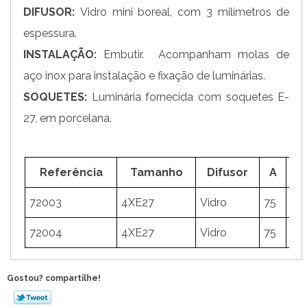
DIFUSOR:
Vidro mini boreal, com 3 milímetros de
espessura.
INSTALAÇÃO:
Embutir. Acompanham molas de
aço inox para instalação e fixação de luminárias.
SOQUETES:
Luminária fornecida com soquetes E-
27, em porcelana.
Referência
Tamanho
Difusor
A
72003
4XE27
Vidro
75
48
72004
4XE27
Vidro
75
38
Gostou? compartilhe!