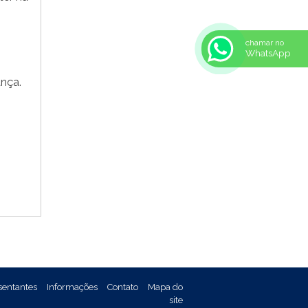
REF: 105105
REF: 105107
REF: 117205
chamar no
WhatsApp
REF: 119105
REF: 129105
nça.
REF: 129107
REF: 129115
REF: 129117
REF: 129127
REF: 129137
REF: 131205
REF: 131211
REF: 134103
REF: 134105
REF: 134107
REF: 134127
REF: 134137
REF: 134197
REF: 136105
sentantes
Informações
Contato
Mapa do
REF: 138105
site