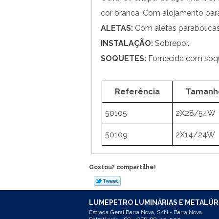
cor branca. Com alojamento para 
ALETAS:
Com aletas parabólicas
INSTALAÇÃO:
Sobrepor.
SOQUETES:
Fornecida com soque
Referência
Tamanh
50105
2X28/54W
50109
2X14/24W
Gostou? compartilhe!
LUMEPETRO LUMINÁRIAS E METALÚR
Estrada Geral Barra Nova, S/N - Barra Nova