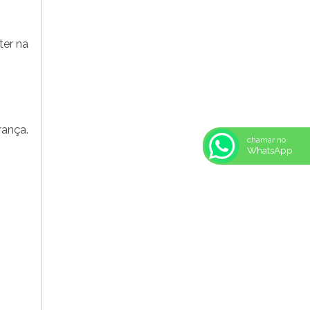
REF: 105105
REF: 105107
REF: 117205
ter na
REF: 119105
REF: 129105
REF: 129107
REF: 129115
REF: 129117
rança.
REF: 129127
chamar no
REF: 129137
WhatsApp
REF: 131205
REF: 131211
REF: 134103
REF: 134105
REF: 134107
REF: 134127
REF: 134137
REF: 134197
REF: 136105
REF: 138105