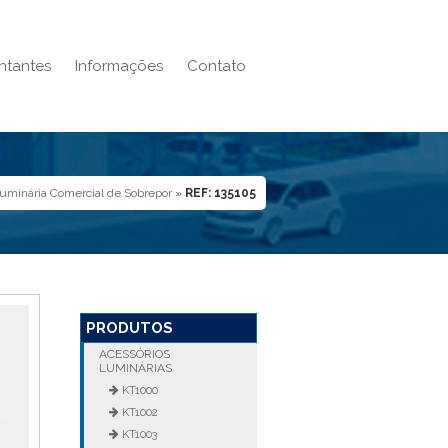
ntantes
Informações
Contato
uminária Comercial de Sobrepor
»
REF: 135105
PRODUTOS
ACESSÓRIOS
LUMINÁRIAS
KT1000
KT1002
KT1003