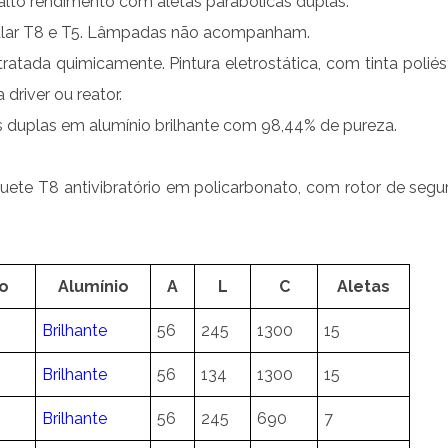
alto rendimento com aletas parabólicas duplas.
lar T8 e T5. Lâmpadas não acompanham.
tratada quimicamente. Pintura eletrostática, com tinta poliés
driver ou reator.
 duplas em alumínio brilhante com 98,44% de pureza.
ete T8 antivibratório em policarbonato, com rotor de segu
o
Alumínio
A
L
C
Aletas
Brilhante
56
245
1300
15
Brilhante
56
134
1300
15
Brilhante
56
245
690
7