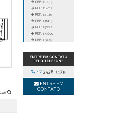
REF: 114015
REF: 114017
REF: 133115
REF: 148115
REF: 150011
REF: 150015
REF: 150032
REF: 152115
REF: 3105
ENTRE EM CONTATO
REF: 3106
PELO TELEFONE
REF: 5105
47
3536-1179
REF: 5145
REF: 77017
ENTRE EM
REF: 94117
CONTATO
LINHA LUMINÁRIA
iar.
COMERCIAL DE EMBUTIR
REF: 102005
REF: 103005
REF: 103055
REF: 105015
REF: 105017