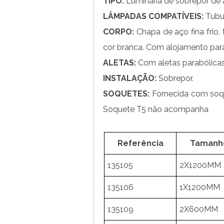
TIPO:
Luminária de sobrepor de 
LÂMPADAS COMPATÍVEIS:
Tubu
CORPO:
Chapa de aço fina frio, 
cor branca. Com alojamento para 
ALETAS:
Com aletas parabólicas
INSTALAÇÃO:
Sobrepor.
SOQUETES:
Fornecida com soqu
Soquete T5 não acompanha
Referência
Tamanh
135105
2X1200MM
135106
1X1200MM
135109
2X600MM