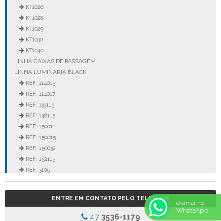
KT1026
KT1028
KT1029
KT1030
KT1040
LINHA CAIXAS DE PASSAGEM
LINHA LUMINÁRIA BLACK
REF: 114015
REF: 114017
REF: 133115
REF: 148115
REF: 150011
REF: 150015
REF: 150032
REF: 152115
REF: 3105
REF: 3106
REF: 5105
ENTRE EM CONTATO PELO TELEFONE
REF: 5145
chamar no
WhatsApp
REF: 77017
47
3536-1179