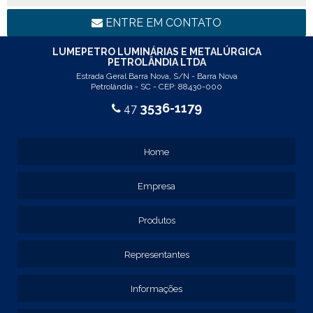
REF: 94117
LINHA LUMINÁRIA COMERCIAL DE EMBUTIR
ENTRE EM CONTATO
REF: 102005
REF: 103005
LUMEPETRO LUMINÁRIAS E METALÚRGICA
PETROLÂNDIA LTDA
REF: 103055
Estrada Geral Barra Nova, S/N - Barra Nova
REF: 105015
Petrolândia - SC - CEP: 88430-000
REF: 105017
3536-1179
47
REF: 105105
REF: 105107
REF: 117205
Home
REF: 119105
REF: 129105
Empresa
REF: 129107
REF: 129115
REF: 129117
Produtos
REF: 129127
REF: 129137
Representantes
REF: 131205
REF: 131211
Informações
REF: 134103
REF: 134105