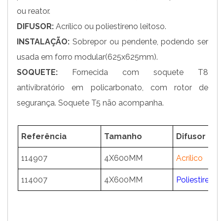
ou reator.
DIFUSOR:
Acrílico ou poliestireno leitoso.
INSTALAÇÃO:
Sobrepor ou pendente, podendo ser
usada em forro modular(625x625mm).
SOQUETE:
Fornecida com soquete T8
antivibratório em policarbonato, com rotor de
segurança. Soquete T5 não acompanha.
Referência
Tamanho
Difusor
114907
4X600MM
Acrílico
114007
4X600MM
Poliestireno