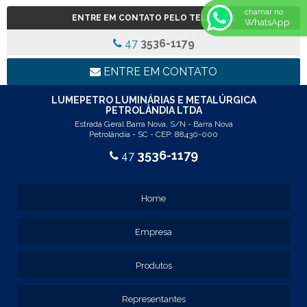
REF: 5105
chamar no
ENTRE EM CONTATO PELO TELEFONE
WhatsApp
REF: 5145
REF: 77017
47
3536-1179
REF: 94117
LINHA LUMINÁRIA COMERCIAL DE EMBUTIR
ENTRE EM CONTATO
REF: 102005
REF: 103005
LUMEPETRO LUMINÁRIAS E METALÚRGICA
PETROLÂNDIA LTDA
REF: 103055
Estrada Geral Barra Nova, S/N - Barra Nova
REF: 105015
Petrolândia - SC - CEP: 88430-000
REF: 105017
3536-1179
47
REF: 105105
REF: 105107
REF: 117205
Home
REF: 119105
REF: 129105
Empresa
REF: 129107
REF: 129115
REF: 129117
Produtos
REF: 129127
REF: 129137
Representantes