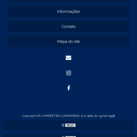
REF: 131205
REF: 131211
Informações
REF: 134103
REF: 134105
Contato
REF: 134107
REF: 134127
Mapa do site
REF: 134137
REF: 134197
REF: 136105
REF: 138105
REF: 140105
REF: 140106
REF: 147108
REF: 153105
REF: 153106
REF: 154105
REF: 158105
REF: 160105
Copyright © LUMEPETRO LUMINÁRIAS. (Lei 9610 de 19/02/1998)
REF: 175005
W3C
REF: 22105
REF: 22107