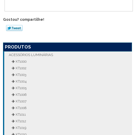
Gostou? compartilhe!
PRODUTOS
ACESSÓRIOS LUMINÁRIAS
KT1000
KT1002
KT1003
KT1004
KT1005
KT1006
KT1007
KT1008
KT1011
KT1012
KT1019
KT1020