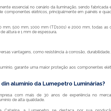
nte essencial no cenário da iluminação, sendo fabricada
 de componentes elétricos, principalmente em painéis e qua
0 mm, 500 mm, 1000 mm (TD1001) e 2000 mm, todas as 
de altura e 1 mm de espessura.
ersas vantagens, como resistência à corrosão, durabilidade,
alumínio, garante uma maior proteção aos componentes elét
 din alumínio
da Lumepetro Luminárias?
mpresa com mais de 30 anos de experiência no merc
umínio de alta qualidade.
ta Catarina, a Lumepetro se destaca por sua produção