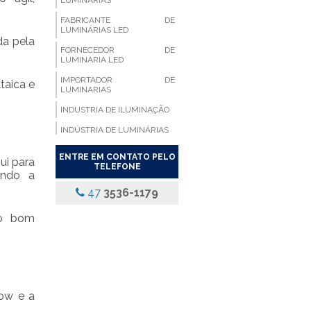
LUMINÁRIAS
FABRICANTE DE
LUMINÁRIAS LED
da pela
FORNECEDOR DE
LUMINARIA LED
IMPORTADOR DE
taica e
LUMINARIAS
INDUSTRIA DE ILUMINAÇÃO
INDÚSTRIA DE LUMINÁRIAS
LUMINARIA ALETADA
ENTRE EM CONTATO PELO
ui para
TELEFONE
LUMINARIA ALETADA 2X18
ando a
LED
47
3536-1179
LUMINARIA ALETADA
COMPACTA
 o bom
LUMINARIA ALETADA DE
EMBUTIR LED
LUMINARIA ALETADA DE
SOBREPOR
LUMINARIA ALETADA
how e a
EMBUTIR