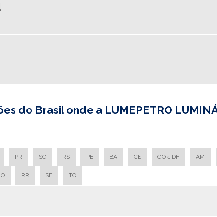
d
giões do Brasil onde a LUMEPETRO LUMINÁ
PR
SC
RS
PE
BA
CE
GO e DF
AM
RO
RR
SE
TO