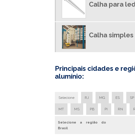
Calha para le
Calha simples
Principais cidades e re
alumínio:
Selecione
RJ
MG
ES
SP
MT
MS
PB
PI
RN
Selecione a região do
Brasil