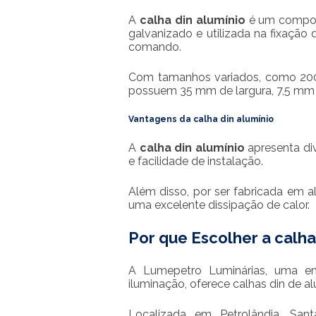
A
calha din alumínio
é um compone
galvanizado e utilizada na fixação
comando.
Com tamanhos variados, como 20
possuem 35 mm de largura, 7,5 mm 
Vantagens da
calha din alumínio
A
calha din alumínio
apresenta div
e facilidade de instalação.
Além disso, por ser fabricada em 
uma excelente dissipação de calor.
Por que Escolher a
calha
A Lumepetro Luminárias, uma e
iluminação, oferece calhas din de al
Localizada em Petrolândia, San