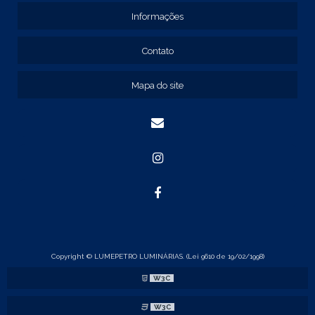
REF: 131211
Informações
REF: 134103
REF: 134105
Contato
REF: 134107
REF: 134127
Mapa do site
REF: 134137
REF: 134197
REF: 136105
REF: 138105
REF: 140105
REF: 140106
REF: 147108
REF: 153105
REF: 153106
REF: 154105
REF: 158105
REF: 160105
Copyright © LUMEPETRO LUMINÁRIAS. (Lei 9610 de 19/02/1998)
REF: 175005
W3C
REF: 22105
REF: 22107
W3C