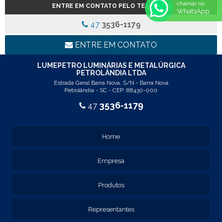
chamar no
ENTRE EM CONTATO PELO TELEFONE
REF: 5145
WhatsApp
REF: 77017
47
3536-1179
REF: 94117
LINHA LUMINÁRIA COMERCIAL DE EMBUTIR
ENTRE EM CONTATO
REF: 102005
REF: 103005
LUMEPETRO LUMINÁRIAS E METALÚRGICA
PETROLÂNDIA LTDA
REF: 103055
Estrada Geral Barra Nova, S/N - Barra Nova
REF: 105015
Petrolândia - SC - CEP: 88430-000
REF: 105017
3536-1179
47
REF: 105105
REF: 105107
REF: 117205
Home
REF: 119105
REF: 129105
Empresa
REF: 129107
REF: 129115
REF: 129117
Produtos
REF: 129127
REF: 129137
Representantes
REF: 131205