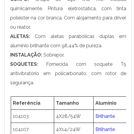
quimicamente. Pintura eletrostática, com tinta
poliéster na cor branca. Com alojamento para driver
ou reator.
ALETAS:
Com aletas parabólicas duplas em
alumínio brilhante com 98,44% de pureza.
INSTALAÇÃO:
Sobrepor.
SOQUETES:
Fornecida com soquete T5
antivibratório em policarbonato, com rotor de
segurança.
Referência
Tamanho
Alumínio
A
104103
4X28/54W
Brilhante
5
104107
4X14/24W
Brilhante
5