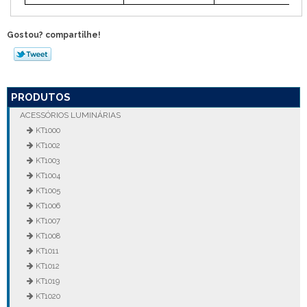
Gostou? compartilhe!
PRODUTOS
ACESSÓRIOS LUMINÁRIAS
KT1000
KT1002
KT1003
KT1004
KT1005
KT1006
KT1007
KT1008
KT1011
KT1012
KT1019
KT1020