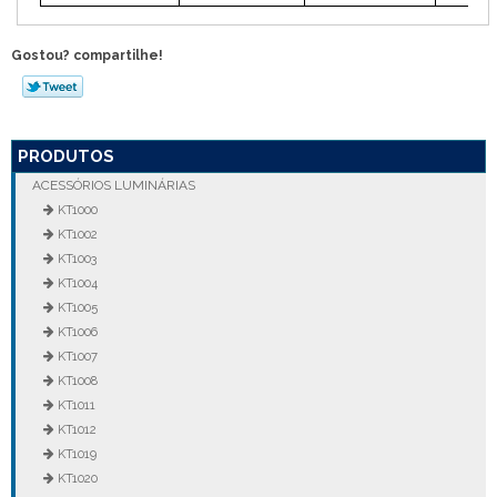
Gostou? compartilhe!
PRODUTOS
ACESSÓRIOS LUMINÁRIAS
KT1000
KT1002
KT1003
KT1004
KT1005
KT1006
KT1007
KT1008
KT1011
KT1012
KT1019
KT1020