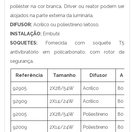
poliéster na cor branca. Driver ou reator podem ser
alojados na parte externa da luminária.
DIFUSOR:
Acrílico ou poliestireno leitoso.
INSTALAÇÃO:
Embutir.
SOQUETES:
Fornecida com soquete T5
antivibratório em policarbonato, com rotor de
segurança.
Referência
Tamanho
Difusor
A
92905
2X28/54W
Acrílico
80
2
92909
2X14/24W
Acrílico
80
2
92005
2X28/54W
Poliestireno
80
2
92009
2X14/24W
Poliestireno
80
2