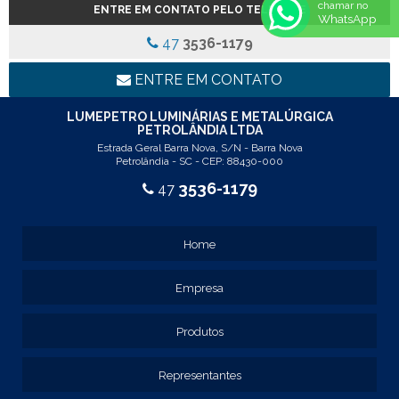
chamar no
ENTRE EM CONTATO PELO TELEFONE
REF: 5145
WhatsApp
REF: 77017
47
3536-1179
REF: 94117
LINHA LUMINÁRIA COMERCIAL DE EMBUTIR
ENTRE EM CONTATO
REF: 102005
REF: 103005
LUMEPETRO LUMINÁRIAS E METALÚRGICA
PETROLÂNDIA LTDA
REF: 103055
Estrada Geral Barra Nova, S/N - Barra Nova
REF: 105015
Petrolândia - SC - CEP: 88430-000
REF: 105017
3536-1179
47
REF: 105105
REF: 105107
REF: 117205
Home
REF: 119105
REF: 129105
Empresa
REF: 129107
REF: 129115
REF: 129117
Produtos
REF: 129127
REF: 129137
Representantes
REF: 131205