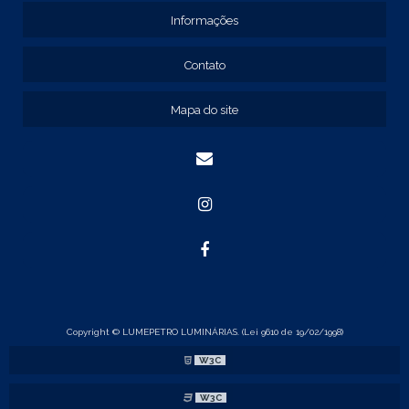
REF: 131211
Informações
REF: 134103
REF: 134105
Contato
REF: 134107
REF: 134127
Mapa do site
REF: 134137
REF: 134197
REF: 136105
REF: 138105
REF: 140105
REF: 140106
REF: 147108
REF: 153105
REF: 153106
REF: 154105
REF: 158105
REF: 160105
Copyright © LUMEPETRO LUMINÁRIAS. (Lei 9610 de 19/02/1998)
REF: 175005
W3C
REF: 22105
REF: 22107
W3C