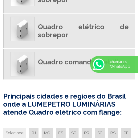
LUMINARIA COMERCIAL DE EMBUTIR
LUMINARIA DE EMBUTIR
Quadro elétrico de
LUMINARIA DE EMBUTIR PREÇO
sobrepor
LUMINARIA DE LED EMPRESA
LUMINARIA DE SOBREPOR PARA LAMPADA LED
LUMINARIA EMBUTIR COM ALETAS
Quadro comando metálico
chamar no
LUMINARIA HERMETICA
WhatsApp
LUMINARIA HERMETICA 2X18
LUMINARIA HERMETICA IP 65
LUMINÁRIA HERMÉTICA IP65
Principais cidades e regiões do Brasil
LUMINARIA HERMETICA PRECO
onde a LUMEPETRO LUMINÁRIAS
LUMINARIA IP65
atende Quadro elétrico com flange:
LUMINARIA LED FABRICA
LUMINARIA LED FABRICANTE
Selecione
RJ
MG
ES
SP
PR
SC
RS
PE
LUMINARIA SIMPLES