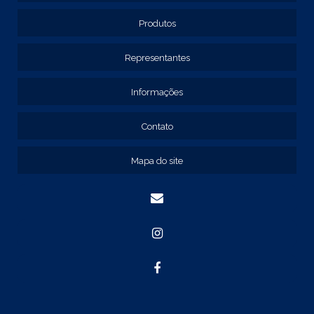
EMPRESAS DE PAINEL ELÉTRICO
FORNECEDOR DE PAINEL ELÉTRICO
Produtos
PAINEL ELÉTRICO
Representantes
PAINEL ELÉTRICO DE BAIXA TENSÃO
PAINEL METÁLICO ELÉTRICO
Informações
QUADRO DE COMANDO
QUADRO DE COMANDO 40X30X20
Contato
QUADRO DE COMANDO 60X40X20
Mapa do site
QUADRO DE COMANDO DE SOBREPOR
QUADRO DE COMANDO ELÉTRICO
QUADRO DE COMANDO FABRICANTE
CAIXA ELÉTRICA COM FLANGE
CAIXA ELÉTRICA DE EMBUTIR
CAIXA ELÉTRICA DE SOBREPOR
CAIXA METÁLICA COM FLANGE
CALHA DIN