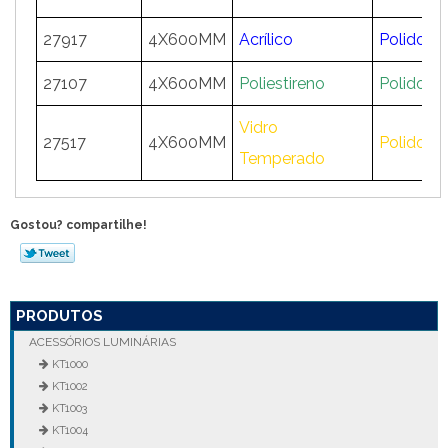
27917
4X600MM
Acrílico
Polido
27107
4X600MM
Poliestireno
Polido
Vidro
27517
4X600MM
Polido
Temperado
Gostou? compartilhe!
PRODUTOS
ACESSÓRIOS LUMINÁRIAS
KT1000
KT1002
KT1003
KT1004