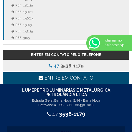
REF: 148115
REF: 150011
REF: 150015
REF: 150032
REF: 152115
REF: 3105
chamar no
REF: 3106
WhatsApp
REF: 5105
ENTRE EM CONTATO PELO TELEFONE
REF: 5145
REF: 77017
47
3536-1179
REF: 94117
LINHA LUMINÁRIA COMERCIAL DE EMBUTIR
ENTRE EM CONTATO
REF: 102005
REF: 103005
LUMEPETRO LUMINÁRIAS E METALÚRGICA
PETROLÂNDIA LTDA
REF: 103055
Estrada Geral Barra Nova, S/N - Barra Nova
REF: 105015
Petrolândia - SC - CEP: 88430-000
REF: 105017
3536-1179
47
REF: 105105
REF: 105107
REF: 117205