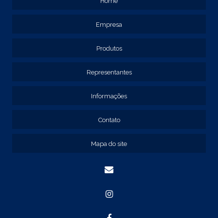
Home
REF: 119105
REF: 129105
Empresa
REF: 129107
REF: 129115
REF: 129117
Produtos
REF: 129127
REF: 129137
Representantes
REF: 131205
REF: 131211
Informações
REF: 134103
REF: 134105
Contato
REF: 134107
REF: 134127
Mapa do site
REF: 134137
REF: 134197
REF: 136105
REF: 138105
REF: 140105
REF: 140106
REF: 147108