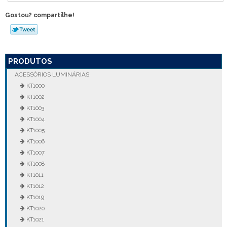
Gostou? compartilhe!
PRODUTOS
ACESSÓRIOS LUMINÁRIAS
KT1000
KT1002
KT1003
KT1004
KT1005
KT1006
KT1007
KT1008
KT1011
KT1012
KT1019
KT1020
KT1021