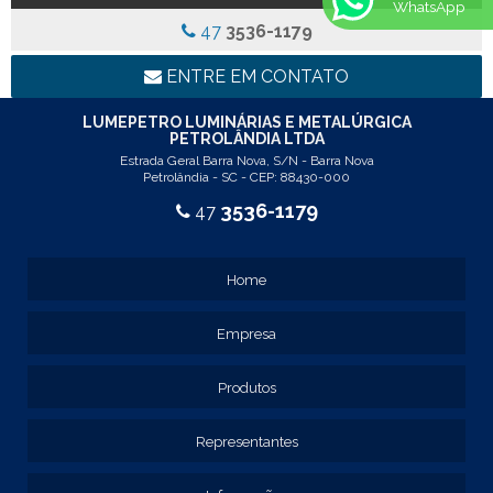
WhatsApp
REF: 77017
47
3536-1179
REF: 94117
LINHA LUMINÁRIA COMERCIAL DE EMBUTIR
ENTRE EM CONTATO
REF: 102005
REF: 103005
LUMEPETRO LUMINÁRIAS E METALÚRGICA
PETROLÂNDIA LTDA
REF: 103055
Estrada Geral Barra Nova, S/N - Barra Nova
REF: 105015
Petrolândia - SC - CEP: 88430-000
REF: 105017
3536-1179
47
REF: 105105
REF: 105107
REF: 117205
Home
REF: 119105
REF: 129105
Empresa
REF: 129107
REF: 129115
REF: 129117
Produtos
REF: 129127
REF: 129137
Representantes
REF: 131205
REF: 131211