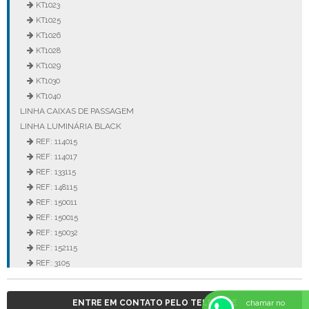
KT1023
KT1025
KT1026
KT1028
KT1029
KT1030
KT1040
LINHA CAIXAS DE PASSAGEM
LINHA LUMINÁRIA BLACK
REF: 114015
REF: 114017
REF: 133115
REF: 148115
REF: 150011
REF: 150015
REF: 150032
REF: 152115
REF: 3105
REF: 3106
REF: 5105
ENTRE EM CONTATO PELO TELEFONE
chamar no
REF: 5145