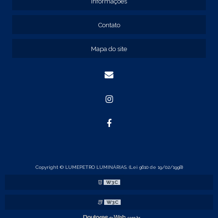
Informações
REF: 134103
REF: 134105
Contato
REF: 134107
REF: 134127
Mapa do site
REF: 134137
REF: 134197
REF: 136105
REF: 138105
REF: 140105
REF: 140106
REF: 147108
REF: 153105
REF: 153106
REF: 154105
REF: 158105
REF: 160105
Copyright © LUMEPETRO LUMINÁRIAS. (Lei 9610 de 19/02/1998)
REF: 175005
W3C
REF: 22105
REF: 22107
W3C
REF: 23105