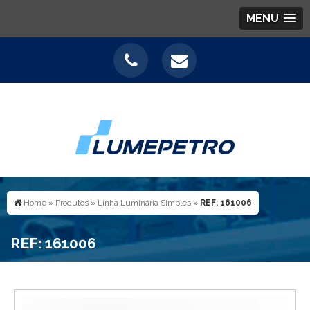
MENU
Home
»
Produtos
»
Linha Luminária Simples
»
REF: 161006
REF: 161006