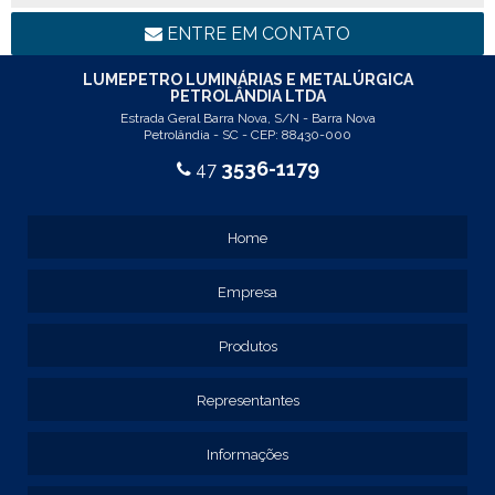
REF: 94117
LINHA LUMINÁRIA COMERCIAL DE EMBUTIR
ENTRE EM CONTATO
REF: 102005
REF: 103005
LUMEPETRO LUMINÁRIAS E METALÚRGICA
PETROLÂNDIA LTDA
REF: 103055
Estrada Geral Barra Nova, S/N - Barra Nova
REF: 105015
Petrolândia - SC - CEP: 88430-000
REF: 105017
3536-1179
47
REF: 105105
REF: 105107
REF: 117205
Home
REF: 119105
REF: 129105
Empresa
REF: 129107
REF: 129115
REF: 129117
Produtos
REF: 129127
REF: 129137
Representantes
REF: 131205
REF: 131211
Informações
REF: 134103
REF: 134105