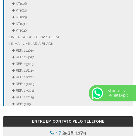
KT1026
KT1028
KT1029
KT1030
KT1040
LINHA CAIXAS DE PASSAGEM
LINHA LUMINÁRIA BLACK
REF: 114015
REF: 114017
REF: 133115
REF: 148115
REF: 150011
REF: 150015
REF: 150032
chamar no
WhatsApp
REF: 152115
REF: 3105
REF: 3106
REF: 5105
ENTRE EM CONTATO PELO TELEFONE
REF: 5145
REF: 77017
47
3536-1179