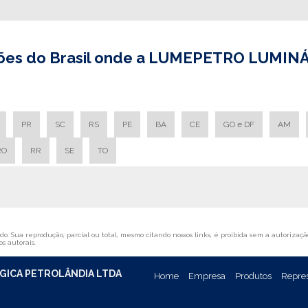
egiões do Brasil onde a LUMEPETRO LUMIN
PR
SC
RS
PE
BA
CE
GO e DF
AM
RO
RR
SE
TO
o. Sua reprodução, parcial ou total, mesmo citando nossos links, é proibida sem a autorização
os autorais
.
GICA PETROLÂNDIA LTDA
Home
Empresa
Produtos
Repre