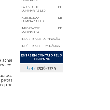
LUMINÁRIAS
FABRICANTE DE
LUMINÁRIAS LED
FORNECEDOR DE
LUMINARIA LED
IMPORTADOR DE
LUMINARIAS
INDUSTRIA DE ILUMINAÇÃO
INDÚSTRIA DE LUMINÁRIAS
LUMINARIA ALETADA
ENTRE EM CONTATO PELO
TELEFONE
e achar
LUMINARIA ALETADA 2X18
LED
uboled.
47
3536-1179
LUMINARIA ALETADA
COMPACTA
adrões
l peças
LUMINARIA ALETADA DE
 equipe
EMBUTIR LED
LUMINARIA ALETADA DE
SOBREPOR
LUMINARIA ALETADA
EMBUTIR