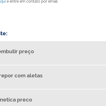
aqui
e entre em contato por email.
te:
embutir preço
repor com aletas
metica preco