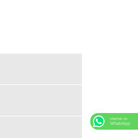
LUMINARIA ALETADA LED
LUMINARIA COM ALETAS
LUMINARIA COM ALETAS
REFLETIVAS
LUMINARIA COM DIFUSOR
LUMINARIA COM DIFUSOR
ACRILICO
LUMINARIA COM REFLETOR
LUMINARIA COM REFLETOR
DE ALUMINIO
LUMINARIA COMERCIAL
LUMINARIA COMERCIAL DE
EMBUTIR
LUMINARIA DE EMBUTIR
LUMINARIA DE EMBUTIR
PREÇO
chamar no
WhatsApp
LUMINARIA DE LED
EMPRESA
LUMINARIA DE SOBREPOR