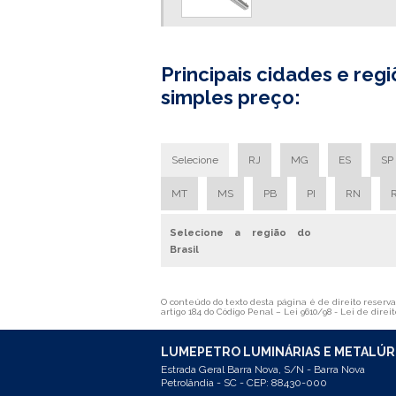
Principais cidades e r
simples preço:
Selecione
RJ
MG
ES
SP
MT
MS
PB
PI
RN
Selecione a região do
Brasil
O conteúdo do texto desta página é de direito reservad
artigo 184 do Código Penal –
Lei 9610/98 - Lei de direit
LUMEPETRO LUMINÁRIAS E METALÚR
Estrada Geral Barra Nova, S/N - Barra Nova
Petrolândia - SC - CEP: 88430-000