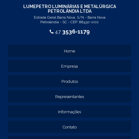
REF: 103005
LUMEPETRO LUMINÁRIAS E METALÚRGICA
PETROLÂNDIA LTDA
REF: 103055
Estrada Geral Barra Nova, S/N - Barra Nova
REF: 105015
Petrolândia - SC - CEP: 88430-000
REF: 105017
3536-1179
47
REF: 105105
REF: 105107
REF: 117205
Home
REF: 119105
REF: 129105
Empresa
REF: 129107
REF: 129115
REF: 129117
Produtos
REF: 129127
REF: 129137
Representantes
REF: 131205
REF: 131211
Informações
REF: 134103
REF: 134105
Contato
REF: 134107
REF: 134127