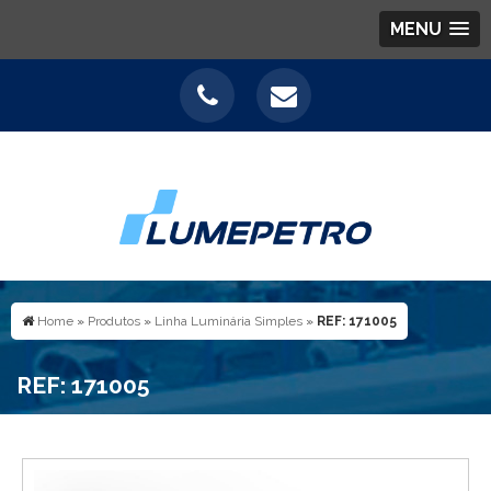
MENU
Home
»
Produtos
»
Linha Luminária Simples
»
REF: 171005
REF: 171005